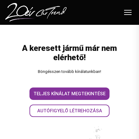
Autóink
A keresett jármű már nem
Felvásárlás
elérhető!
Beszámítás
Böngésszen tovább kínálatunkban!
Flottakezelés
Szolgáltatások
TELJES KÍNÁLAT MEGTEKINTÉSE
Blog
AUTÓFIGYELŐ LÉTREHOZÁSA
Akciók
Karrier