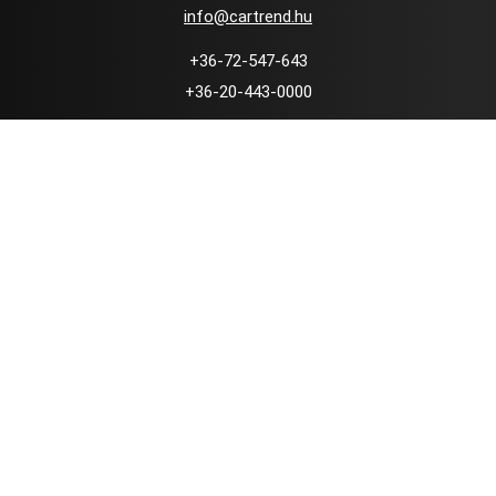
info@cartrend.hu
+36-72-547-643
+36-20-443-0000
7634 Pécs, Pellérdi út 91-93.
Használt autó kereskedés
Örök Minőség Garancia
Nyomonkövethető szerviz
Kedvező finanszírozás
Kapcsolat
Adatvédelmi Tájékoztató
Facebook oldal: