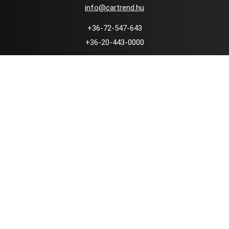
info@cartrend.hu
+36-72-547-643
+36-20-443-0000
7634 Pécs, Pellérdi út 91-93.
Használt autó kereskedés
Örök Minőség Garancia
Nyomonkövethető szerviz
Kedvező finanszírozás
Kapcsolat
Adatvédelmi Tájékoztató
Facebook oldal: