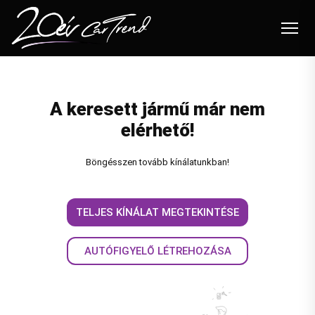
Autóink
A keresett jármű már nem
Felvásárlás
elérhető!
Beszámítás
Böngésszen tovább kínálatunkban!
Flottakezelés
Szolgáltatások
TELJES KÍNÁLAT MEGTEKINTÉSE
Blog
AUTÓFIGYELŐ LÉTREHOZÁSA
Akciók
Karrier