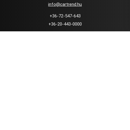
info@cartrend.hu
+36-72-547-643
+36-20-443-0000
7634 Pécs, Pellérdi út 91-93.
Használt autó kereskedés
Örök Minőség Garancia
Nyomonkövethető szerviz
Kedvező finanszírozás
Kapcsolat
Adatvédelmi Tájékoztató
Facebook oldal: