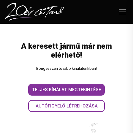
Autóink
A keresett jármű már nem
Felvásárlás
elérhető!
Beszámítás
Böngésszen tovább kínálatunkban!
Flottakezelés
Szolgáltatások
TELJES KÍNÁLAT MEGTEKINTÉSE
Blog
AUTÓFIGYELŐ LÉTREHOZÁSA
Akciók
Karrier