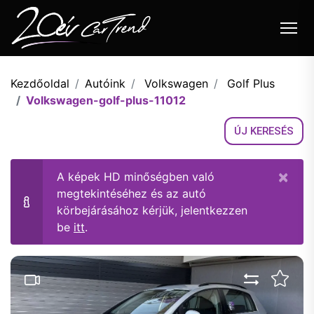
Autóink
Kezdőoldal
Autóink
Volkswagen
Golf Plus
Volkswagen-golf-plus-11012
Felvásárlás
ÚJ KERESÉS
Beszámítás
Flottakezelés
×
A képek HD minőségben való
megtekintéséhez és az autó
Szolgáltatások
körbejárásához kérjük, jelentkezzen
Blog
be
itt
.
Akciók
Karrier