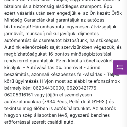
bizalom és a biztonság elsődleges szempont. Épp
ezért vásárlás után sem engedjük el az Ön kezét: Örök
Minőség Garanciánkkal garantáljuk az autózás
biztonságát! Háromhavonta ingyenesen átvizsgáljuk
járművét, munkadíj nélkül javítjuk, díjmentes
autómentést és csereautót biztosítunk, ha szükséges.
Autóink ellenőrzését saját szervizünkben végezzük, és
megbízhatóságukat 16 pontos minőségbiztosítási
rendszerrel garantáljuk. Ezen kívül a következőket
kínáljuk: - Autóvásárlás 0% önerővel - Jármű
beszámítás, azonnali készpénzes fel-vásárlás - Teljes
körű ügyintézés Hívjon most az alábbi telefonszámok
bármelyikén: 06204430000, 06203421775,
06205316151 vagy jöjjön el személyesen
autószalonunkba (7634 Pécs, Pellérdi út 91-93.) és
tekintse meg élőben is autókínálatunkat. Az autóról:
Nagyon szép állapotban lévő, egyszerű benzines
erőforrással szerelt családi autó.