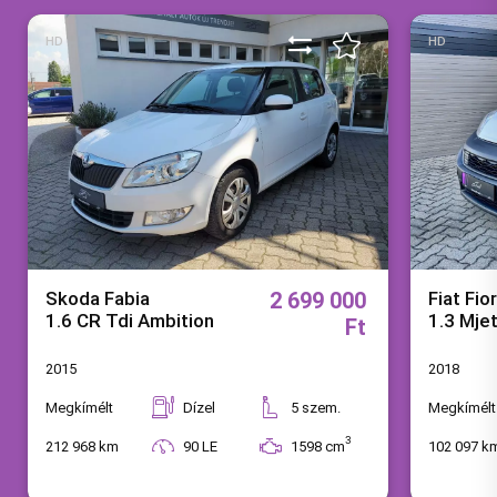
HD
HD
Skoda Fabia
2 699 000
Fiat Fio
1.6 CR Tdi Ambition
1.3 Mje
Ft
2015
2018
Megkímélt
Dízel
5
szem.
Megkímélt
3
212 968 km
90 LE
1598 cm
102 097 k