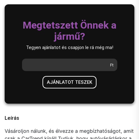
Megtetszett Önnek a
jármű?
Tegyen ajánlatot és csapjon le rá még ma!
Ft
AJÁNLATOT TESZEK
Leírás
Vásároljon nálunk, és élvezze a megbízhatóságot, amit
csak a CarTrend kínál! Tudjuk, hogy autóvásárláskor a