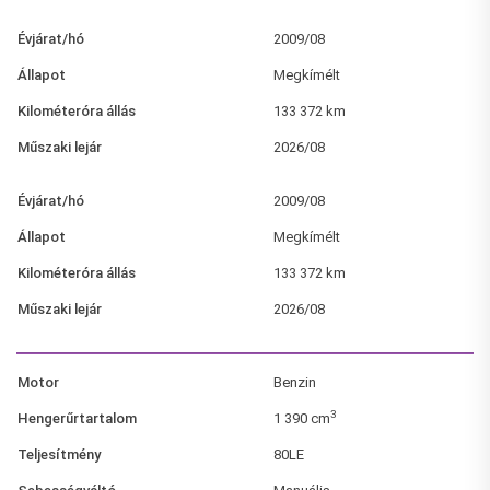
Évjárat/hó
2009/08
Állapot
Megkímélt
Kilométeróra állás
133 372 km
Műszaki lejár
2026/08
Évjárat/hó
2009/08
Állapot
Megkímélt
Kilométeróra állás
133 372 km
Műszaki lejár
2026/08
Motor
Benzin
3
Hengerűrtartalom
1 390 cm
Teljesítmény
80LE