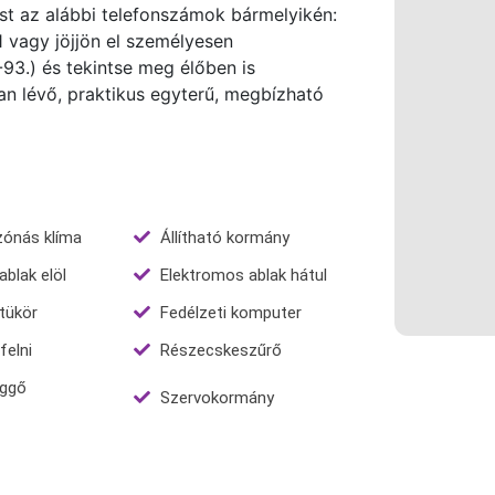
ost az alábbi telefonszámok bármelyikén:
agy jöjjön el személyesen
-93.) és tekintse meg élőben is
ban lévő, praktikus egyterű, megbízható
tzónás klíma
Állítható kormány
blak elöl
Elektromos ablak hátul
tükör
Fedélzeti komputer
elni
Részecskeszűrő
ggő
Szervokormány