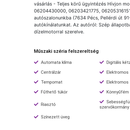
vásárlás - Teljes körű ügyintézés Hívjon m
06204430000, 06203421775, 06205316151 v
autószalonunkba (7634 Pécs, Pellérdi út 91
autókínálatunkat. Az autóról: Szép állapot
dízelmotorral szerelve.
Műszaki széria felszereltség
Automata klíma
Digitális ké
Centrálzár
Elektromos a
Tempomat
Elektromos 
Fűthető tükör
Könnyűfém f
Sebességfü
Riasztó
szervókormány
Színezett üveg