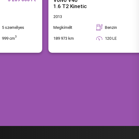
Volvo V40
1.6 T2 Kinetic
2013
5
személyes
Megkímélt
Benzin
3
999 cm
189 973 km
120 LE