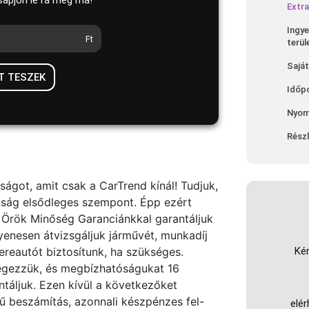
sapjon le rá még ma!
Extra
Ingye
Ft
terül
Saját
T TESZEK
Időp
Nyom
Részl
ságot, amit csak a CarTrend kínál! Tudjuk,
nság elsődleges szempont. Épp ezért
: Örök Minőség Garanciánkkal garantáljuk
enesen átvizsgáljuk járművét, munkadíj
sereautót biztosítunk, ha szükséges.
Kér
végezzük, és megbízhatóságukat 16
ntáljuk. Ezen kívül a következőket
mű beszámítás, azonnali készpénzes fel-
elé