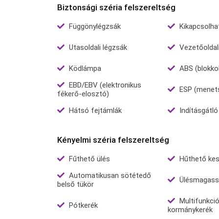
Biztonsági széria felszereltség
Függönylégzsák
Kikapcsolha
Utasoldali légzsák
Vezetőoldali
Ködlámpa
ABS (blokko
EBD/EBV (elektronikus
ESP (menetst
fékerő-elosztó)
Hátsó fejtámlák
Indításgátló
Kényelmi széria felszereltség
Fűthető ülés
Hűthető kes
Automatikusan sötétedő
Ülésmagassá
belső tükör
Multifunkci
Pótkerék
kormánykerék