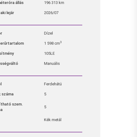
éteróra állás
196 313 km
ki lejár
2026/07
r
Dízel
3
erűrtartalom
1 598 cm
esítmény
105LE
sségváltó
Manuális
el
Ferdehátú
k száma
5
lítható szem.
5
ma
Kék metál