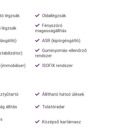
tó légzsák
Oldallégzsák
Fényszóró
 légzsák
magasságállítás
lásgátló)
ASR (kipörgésgátló)
Guminyomás-ellenőrző
abilizátor)
rendszer
 (immobiliser)
ISOFIX rendszer
ztyűtartó
Állítható hátsó ülések
g állítás
Tolatóradar
ós
Középső kartámasz