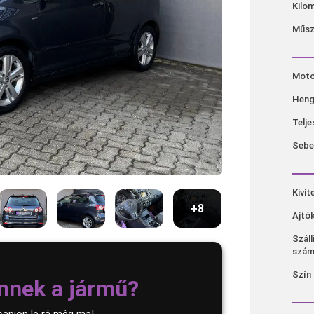
Kilom
Műsza
Moto
Heng
Telj
Sebe
Kivit
+8
Ajtó
Szál
szá
Szín
nnek a jármű?