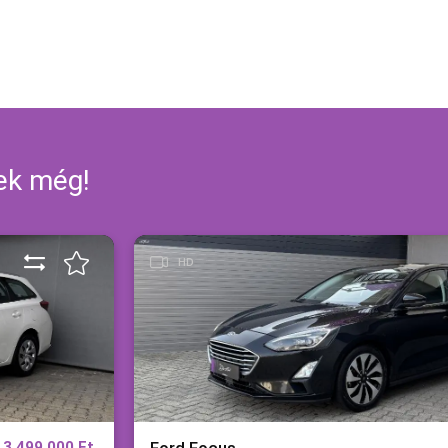
nek még!
HD
3 499 000 Ft