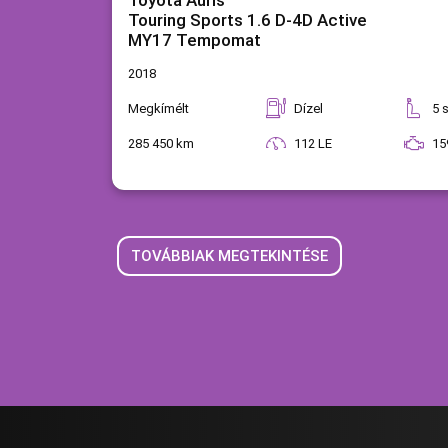
Toyota Auris
Touring Sports 1.6 D-4D Active
MY17 Tempomat
2018
Megkímélt
Dízel
5
285 450 km
112 LE
15
TOVÁBBIAK MEGTEKINTÉSE