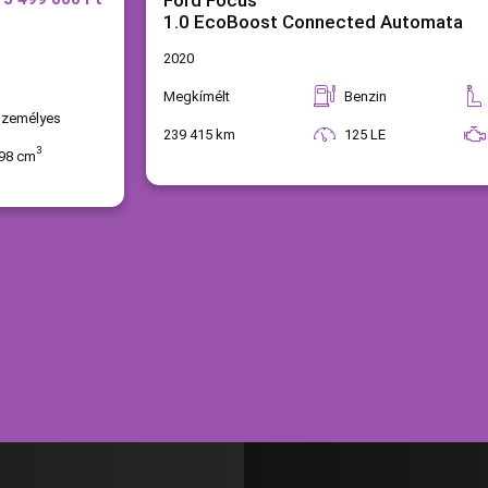
Ford Focus
1.0 EcoBoost Connected Automata
2020
Megkímélt
Benzin
személyes
239 415 km
125 LE
3
98 cm