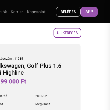
ciók
Karrier
Kapcsolat
APP
BELÉPÉS
ÚJ KERESÉS
tésszám : 11215
lkswagen, Golf Plus 1.6
i Highline
199 000 Ft
at/hó
2013/02
pot
Megkímélt