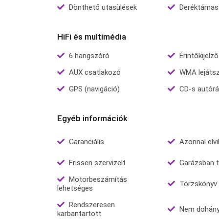
Dönthető utasülések
Deréktámas
HiFi és multimédia
6 hangszóró
Érintőkijelző
AUX csatlakozó
WMA lejáts
GPS (navigáció)
CD-s autórá
Egyéb információk
Garanciális
Azonnal elv
Frissen szervizelt
Garázsban t
Motorbeszámítás
Törzskönyv
lehetséges
Rendszeresen
Nem dohán
karbantartott