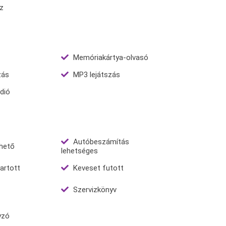
z
Memóriakártya-olvasó
zás
MP3 lejátszás
dió
Autóbeszámítás
ihető
lehetséges
artott
Keveset futott
Szervizkönyv
yzó