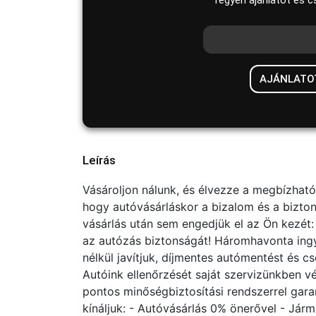
Tegyen ajánlatot és c
AJÁNLATO
Leírás
Vásároljon nálunk, és élvezze a megbízható
hogy autóvásárláskor a bizalom és a bizto
vásárlás után sem engedjük el az Ön kezét
az autózás biztonságát! Háromhavonta ingy
nélkül javítjuk, díjmentes autómentést és c
Autóink ellenőrzését saját szervizünkben 
pontos minőségbiztosítási rendszerrel gara
kínáljuk: - Autóvásárlás 0% önerővel - Jár