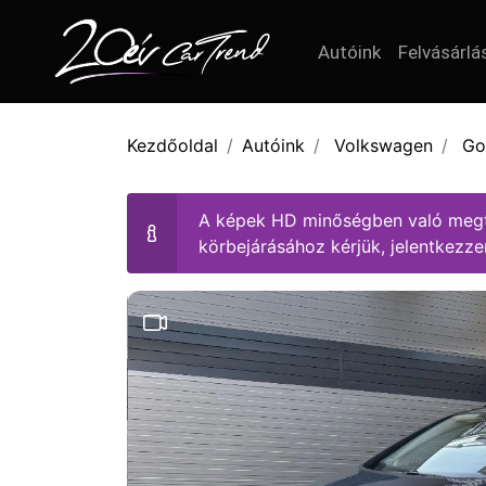
Autóink
Felvásárlá
Kezdőoldal
Autóink
Volkswagen
Go
A képek HD minőségben való megt
körbejárásához kérjük, jelentkezz