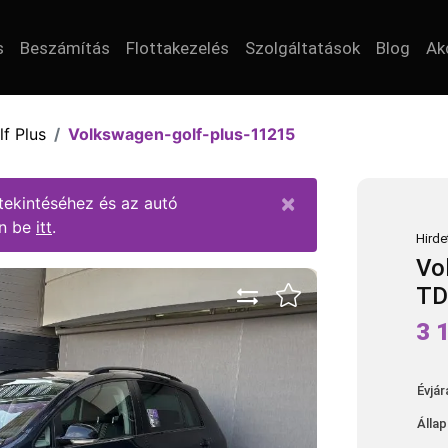
s
Beszámítás
Flottakezelés
Szolgáltatások
Blog
Ak
lf Plus
Volkswagen-golf-plus-11215
×
ekintéséhez és az autó
en be
itt
.
Hirde
Vo
TD
3 
Évjár
Álla