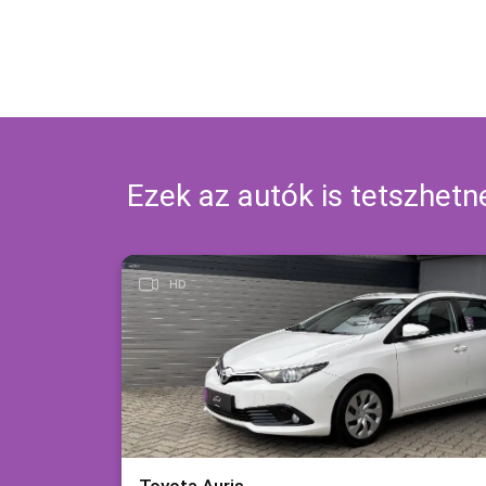
Ezek az autók is tetszhet
HD