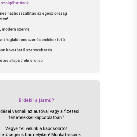
 szolgáltatások
nes házhozszállítás az egész ország
etén!
, modern szerviz
ontfoglaló rendszer és emlékeztető
on követhető szervizeltetés
etes állapotfelmérő lap
Érdekli a jármű?
dései vannak az autóval vagy a fizetési
feltételekkel kapcsolatban?
Vegye fel velünk a kapcsolatot
rhetőségeink bármelyikén! Munkatársaink