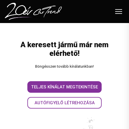
Autóink
A keresett jármű már nem
Felvásárlás
elérhető!
Beszámítás
Böngésszen tovább kínálatunkban!
Flottakezelés
Szolgáltatások
TELJES KÍNÁLAT MEGTEKINTÉSE
Blog
AUTÓFIGYELŐ LÉTREHOZÁSA
Akciók
Karrier