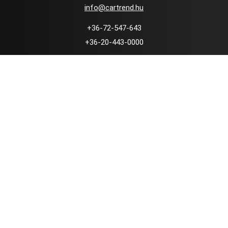
info@cartrend.hu
+36-72-547-643
+36-20-443-0000
7634 Pécs, Pellérdi út 91-93.
Használt autó kereskedés
Örök Minőség Garancia
Nyomonkövethető szerviz
Kedvező finanszírozás
Kapcsolat
Adatvédelmi Tájékoztató
Facebook oldal: