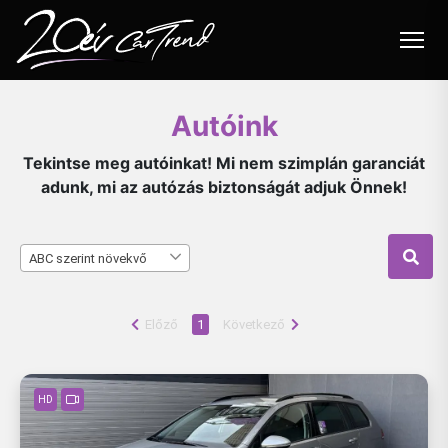
Autóink
Autóink
Felvásárlás
Tekintse meg autóinkat! Mi nem szimplán garanciát
adunk, mi az autózás biztonságát adjuk Önnek!
Beszámítás
Flottakezelés
ABC szerint növekvő
Szolgáltatások
Blog
Előző
1
Következő
Akciók
HD
Karrier