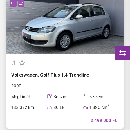
HD
Volkswagen, Golf Plus 1.4 Trendline
2009
Megkímélt
Benzin
5 szem.
3
133 372 km
80 LE
1 390 cm
2 499 000 Ft