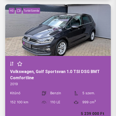
HD
Turbó Szerda
Volkswagen, Golf Sportsvan 1.0 TSI DSG BMT
Comfortline
2019
Kitűnő
Benzin
5 szem.
3
152 100 km
110 LE
999 cm
5 239 000 Ft