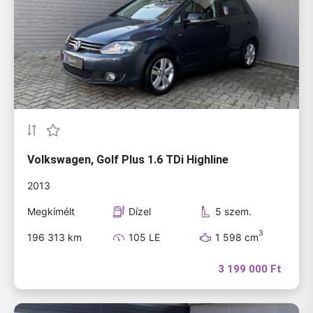
Volkswagen, Golf Plus 1.6 TDi Highline
2013
Megkímélt
Dízel
5 szem.
3
196 313 km
105 LE
1 598 cm
3 199 000 Ft