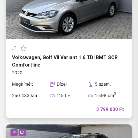
Kapcsolat
APP
BELÉPÉS
Volkswagen, Golf VII Variant 1.6 TDI BMT SCR
Comfortline
2020
Megkímélt
Dízel
5 szem.
3
250 433 km
115 LE
1 598 cm
3 799 000 Ft
HD