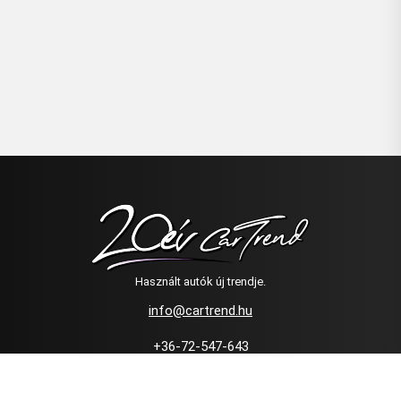
Használt autók új trendje.
info@cartrend.hu
+36-72-547-643
+36-20-443-0000