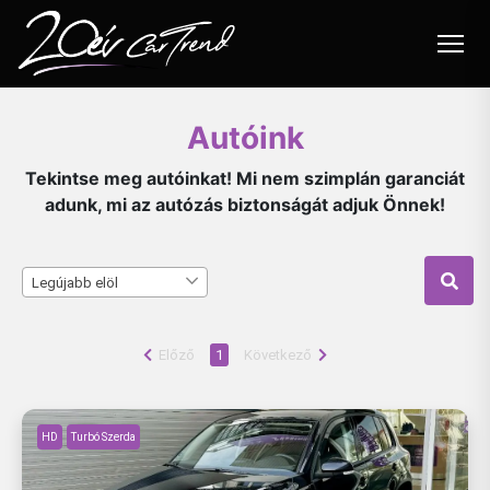
Autóink
Autóink
Felvásárlás
Tekintse meg autóinkat! Mi nem szimplán garanciát
adunk, mi az autózás biztonságát adjuk Önnek!
Beszámítás
Flottakezelés
Legújabb elöl
Szolgáltatások
Blog
Előző
1
Következő
Akciók
HD
Turbó Szerda
Karrier