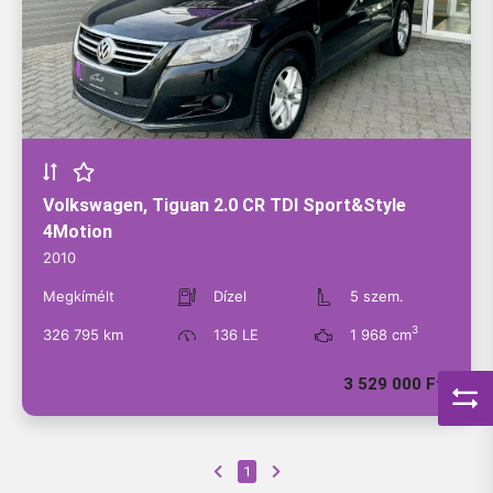
Kapcsolat
APP
BELÉPÉS
Volkswagen, Tiguan 2.0 CR TDI Sport&Style
4Motion
2010
Megkímélt
Dízel
5 szem.
3
326 795 km
136 LE
1 968 cm
3 529 000 Ft
1